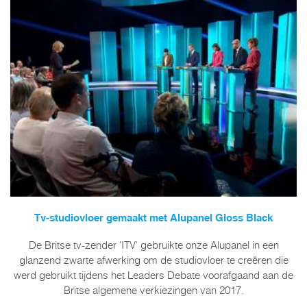
Tv-studiovloer gemaakt met Alupanel Gloss Black
De Britse tv-zender 'ITV' gebruikte onze Alupanel in een
glanzend zwarte afwerking om de studiovloer te creëren die
werd gebruikt tijdens het Leaders Debate voorafgaand aan de
Britse algemene verkiezingen van 2017.