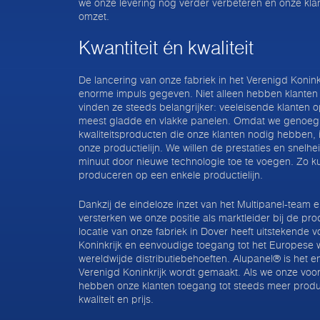
we onze levering nog verder verbeteren en onze kl
omzet.
Kwantiteit én kwaliteit
De lancering van onze fabriek in het Verenigd Konink
enorme impuls gegeven. Niet alleen hebben klanten 
vinden ze steeds belangrijker: veeleisende klanten op 
meest gladde en vlakke panelen. Omdat we genoeg 
kwaliteitsproducten die onze klanten nodig hebben, 
onze productielijn. We willen de prestaties en snelhe
minuut door nieuwe technologie toe te voegen. Zo ku
produceren op een enkele productielijn.
Dankzij de eindeloze inzet van het Multipanel-team 
versterken we onze positie als marktleider bij de p
locatie van onze fabriek in Dover heeft uitstekende v
Koninkrijk en eenvoudige toegang tot het Europese 
wereldwijde distributiebehoeften. Alupanel® is het en
Verenigd Koninkrijk wordt gemaakt. Als we onze voor
hebben onze klanten toegang tot steeds meer prod
kwaliteit en prijs.