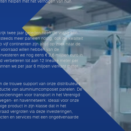
anten helpen met het verhogen van hun
rijk twee jaar geleden heeft de vraag een
steeds meer panelen nodig, ook de kwaliteit
vijf continenten zijn altijd op zoek naar de
voorraad willen hebben van de
investeren we nog eens € 2,6 miljoen euro in
id verbeteren tot aan 12 lineaire meter per
nnen we per jaar 6 miljoen vierkant meter
en de trouwe support van onze distributeurs
roductie van aluminiumcomposiet panelen. De
oorzieningen voor transport in het Verenigd
wegen- en havennetwerk: ideaal voor onze
ige product in zijn klasse dat in het
raad vergroten via deze investeringen,
ucten en services met een ongeëvenaarde