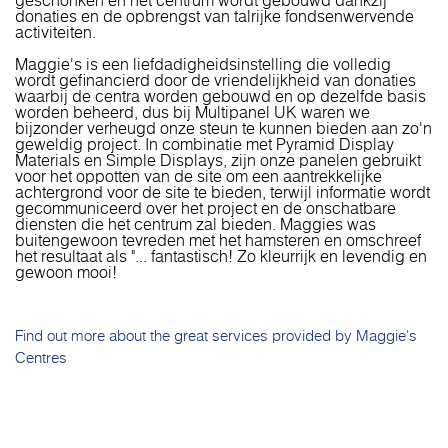
geschonken en het centrum wordt gebouwd dankzij
donaties en de opbrengst van talrijke fondsenwervende
activiteiten.
Maggie's is een liefdadigheidsinstelling die volledig
wordt gefinancierd door de vriendelijkheid van donaties
waarbij de centra worden gebouwd en op dezelfde basis
worden beheerd, dus bij Multipanel UK waren we
bijzonder verheugd onze steun te kunnen bieden aan zo'n
geweldig project. In combinatie met Pyramid Display
Materials en Simple Displays, zijn onze panelen gebruikt
voor het oppotten van de site om een ​​aantrekkelijke
achtergrond voor de site te bieden, terwijl informatie wordt
gecommuniceerd over het project en de onschatbare
diensten die het centrum zal bieden. Maggies was
buitengewoon tevreden met het hamsteren en omschreef
het resultaat als "... fantastisch! Zo kleurrijk en levendig en
gewoon mooi!
Find out more about the great services provided by Maggie's
Centres